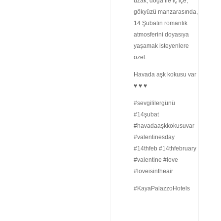
uzak, doğa ile iç içe,
gökyüzü manzarasında,
14 Şubatın romantik
atmosferini doyasıya
yaşamak isteyenlere
özel.
Havada aşk kokusu var
♥ ♥ ♥
#sevgililergünü
#14şubat
#havadaaşkkokusuvar
#valentinesday
#14thfeb #14thfebruary
#valentine #love
#loveisintheair
#KayaPalazzoHotels